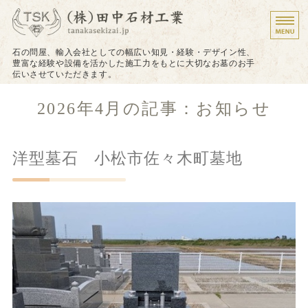
墓石のことなら株式会
石の問屋、輸入会社としての幅広い知見・経験・デザイン性、
豊富な経験や設備を活かした施工力をもとに大切なお墓のお手
伝いさせていただきます。
ホーム
2026年4月の記事：お知らせ
施工について
洋型墓石 小松市佐々木町墓地
施工実績
戒名（法名）の追加彫り
お問い合わせ