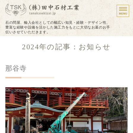
墓石のことなら株式会
石の問屋、輸入会社としての幅広い知見・経験・デザイン性、
豊富な経験や設備を活かした施工力をもとに大切なお墓のお手
伝いさせていただきます。
ホーム
2024年の記事：お知らせ
施工について
那谷寺
施工実績
戒名（法名）の追加彫り
お問い合わせ