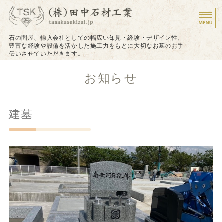
墓石のことなら株式会
石の問屋、輸入会社としての幅広い知見・経験・デザイン性、
豊富な経験や設備を活かした施工力をもとに大切なお墓のお手
伝いさせていただきます。
ホーム
お知らせ
施工について
建墓
施工実績
戒名（法名）の追加彫り
お問い合わせ