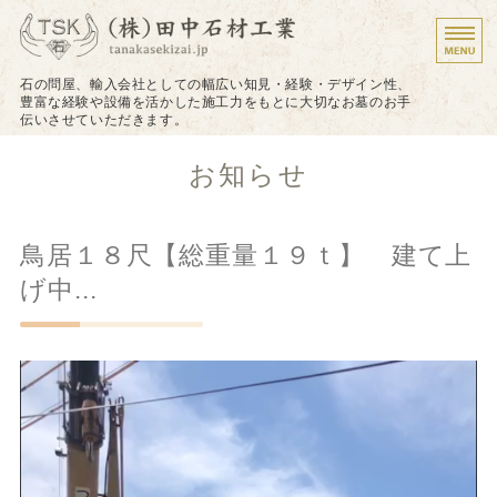
墓石のことなら株式会
石の問屋、輸入会社としての幅広い知見・経験・デザイン性、
豊富な経験や設備を活かした施工力をもとに大切なお墓のお手
伝いさせていただきます。
ホーム
お知らせ
施工について
鳥居１８尺【総重量１９ｔ】 建て上
施工実績
げ中...
戒名（法名）の追加彫り
お問い合わせ