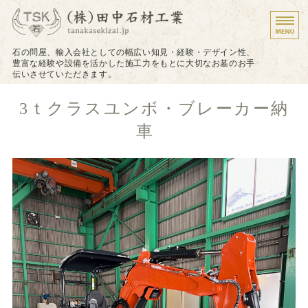
墓石のことなら株式会
石の問屋、輸入会社としての幅広い知見・経験・デザイン性、
豊富な経験や設備を活かした施工力をもとに大切なお墓のお手
伝いさせていただきます。
ホーム
3ｔクラスユンボ・ブレーカー納
施工について
車
施工実績
戒名（法名）の追加彫り
お問い合わせ