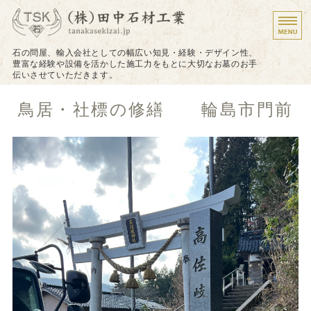
墓石のことなら株式会
石の問屋、輸入会社としての幅広い知見・経験・デザイン性、
豊富な経験や設備を活かした施工力をもとに大切なお墓のお手
伝いさせていただきます。
ホーム
鳥居・社標の修繕 輪島市門前
施工について
施工実績
戒名（法名）の追加彫り
お問い合わせ