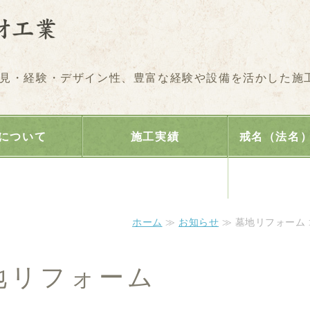
墓石のことなら株式会社
見・経験・デザイン性、豊富な経験や設備を活かした施
について
施工実績
戒名（法名
り
ホーム
≫
お知らせ
≫ 墓地リフォーム 
地リフォーム