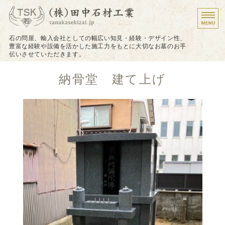
墓石のことなら株式会
石の問屋、輸入会社としての幅広い知見・経験・デザイン性、
豊富な経験や設備を活かした施工力をもとに大切なお墓のお手
伝いさせていただきます。
ホーム
納骨堂 建て上げ
施工について
施工実績
戒名（法名）の追加彫り
お問い合わせ