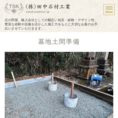
墓石のことなら株式会
石の問屋、輸入会社としての幅広い知見・経験・デザイン性、
豊富な経験や設備を活かした施工力をもとに大切なお墓のお手
伝いさせていただきます。
ホーム
墓地土間準備
施工について
施工実績
戒名（法名）の追加彫り
お問い合わせ