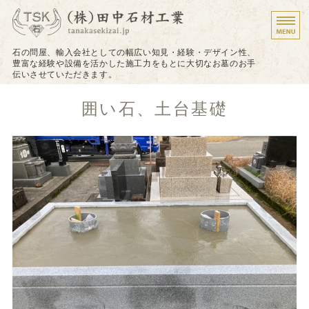
墓石のことなら株式会
石の問屋、輸入会社としての幅広い知見・経験・デザイン性、
豊富な経験や設備を活かした施工力をもとに大切なお墓のお手
伝いさせていただきます。
ホーム
囲い石、土台基礎
施工について
施工実績
戒名（法名）の追加彫り
お問い合わせ