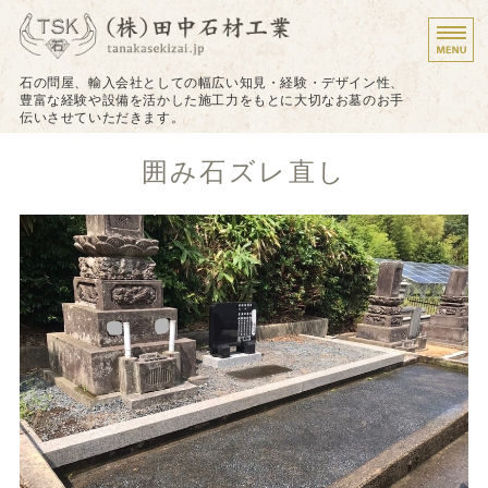
墓石のことなら株式会
石の問屋、輸入会社としての幅広い知見・経験・デザイン性、
豊富な経験や設備を活かした施工力をもとに大切なお墓のお手
伝いさせていただきます。
ホーム
囲み石ズレ直し
施工について
施工実績
戒名（法名）の追加彫り
お問い合わせ